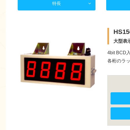
特長
HS15
大型表
4bit BCD
各桁のラッ