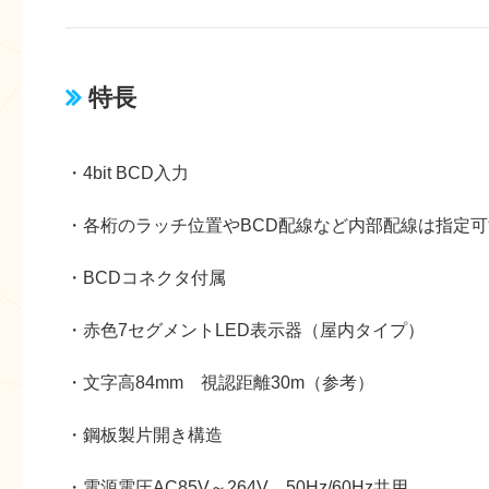
特長
・4bit BCD入力
・各桁のラッチ位置やBCD配線など内部配線は指定可
・BCDコネクタ付属
・赤色7セグメントLED表示器（屋内タイプ）
・文字高84mm 視認距離30m（参考）
・鋼板製片開き構造
・電源電圧AC85V～264V 50Hz/60Hz共用