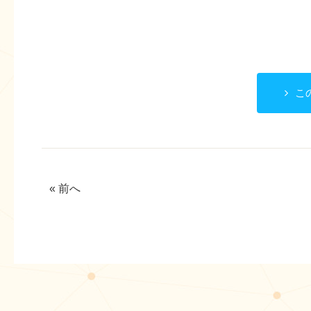
こ
« 前へ