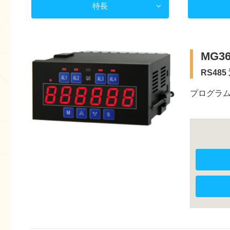
特長
MG36
RS48
プログラ