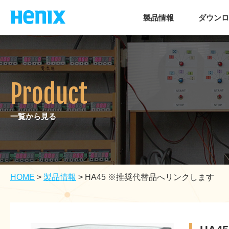
製品情報
ダウンロ
Product
一覧から見る
HOME
>
製品情報
>
HA45 ※推奨代替品へリンクします