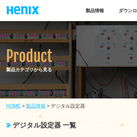
製品情報
ダウンロ
Product
製品カテゴリから見る
HOME
>
製品情報
>
デジタル設定器
デジタル設定器 一覧