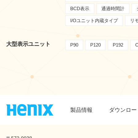
BCD表示
通過時間計
I/Oユニット内蔵タイプ
リ
大型表示ユニット
P90
P120
P192
C
製品情報
ダウンロー