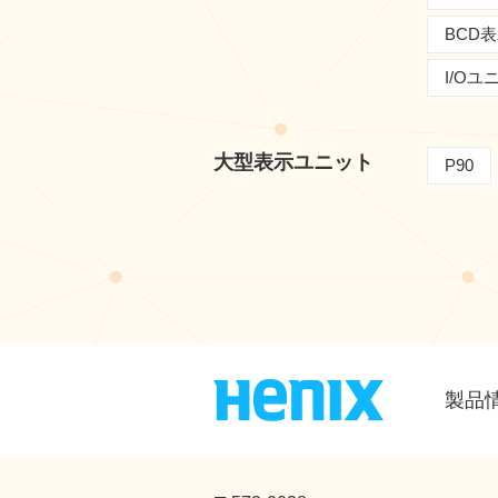
BCD
I/O
大型表示ユニット
P90
製品