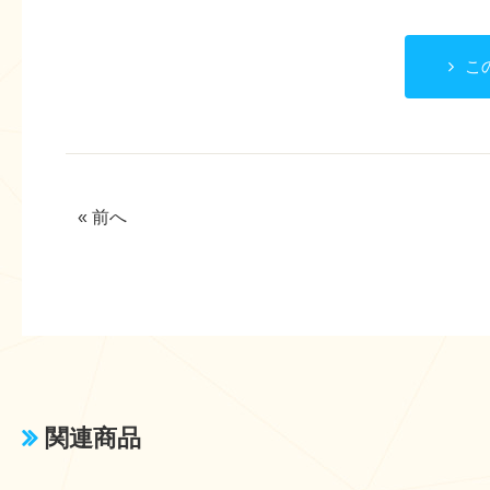
こ
« 前へ
関連商品