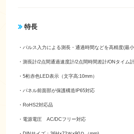
特長
・パルス入力による測長・通過時間などを高精度(最小測定
・測長計/2点間通過速度計/2点間時間差計/ONタイム
・5桁赤色LED表示（文字高:10mm）
・パネル前面部が保護構造IP65対応
・RoHS2対応品
・電源電圧 AC/DCフリー対応
・DINサイズ：36H×72Ｗ×90Ｄ（mm)