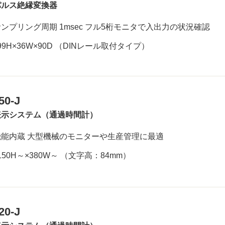
パルス絶縁変換器
ンプリング周期 1msec フル5桁モニタで入出力の状況確認
99H×36W×90D （DINレール取付タイプ）
50-J
表示システム（通過時間計）
機能内蔵 大型機械のモニターや生産管理に最適
150H～×380W～ （文字高：84mm）
20-J