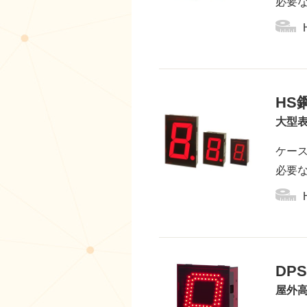
必要
HS
大型表
ケー
必要
DPS
屋外