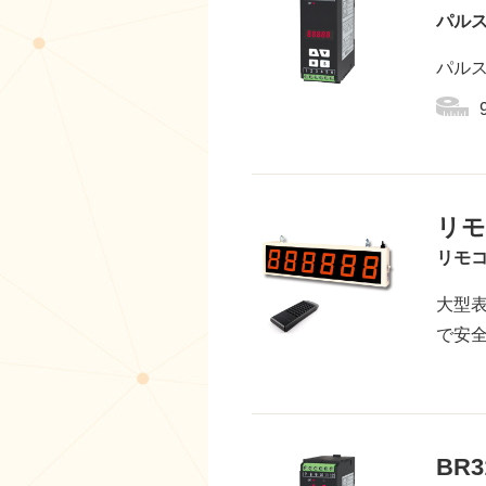
パル
パル
リモ
リモ
大型
で安
BR3