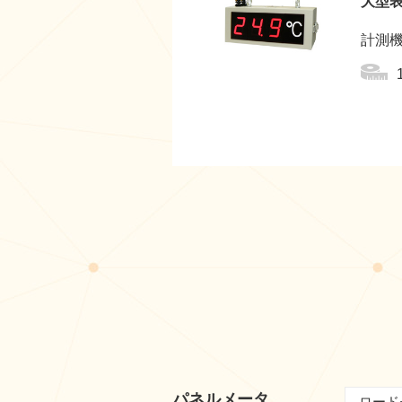
大型
計測
パネルメータ
ロード