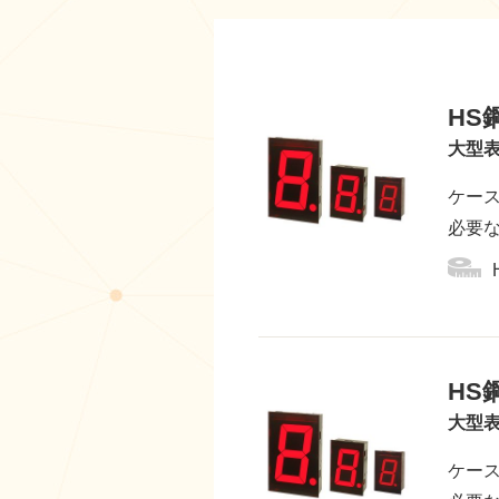
HS
大型表
ケー
必要
HS
大型表
ケー