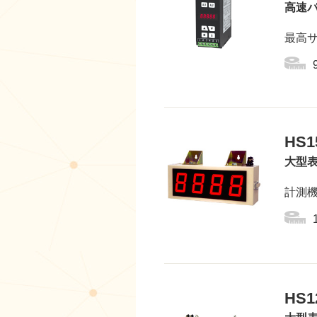
高速
最高サ
HS1
大型
計測
HS1