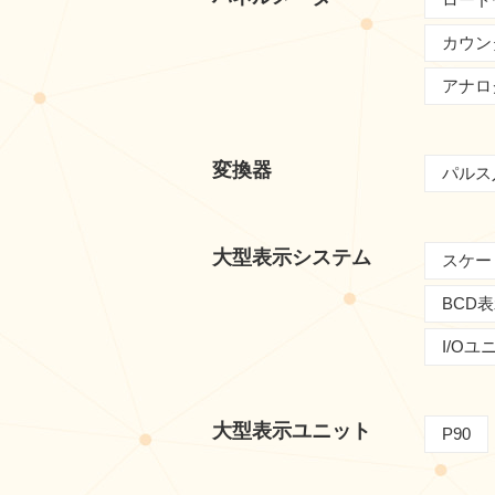
カウン
アナロ
変換器
パルス
大型表示システム
スケー
BCD
I/O
大型表示ユニット
P90