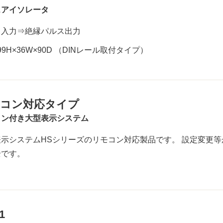
スアイソレータ
ス入力⇒絶縁パルス出力
99H×36W×90D （DINレール取付タイプ）
コン対応タイプ
コン付き大型表示システム
表示システムHSシリーズのリモコン対応製品です。 設定変更
全です。
1