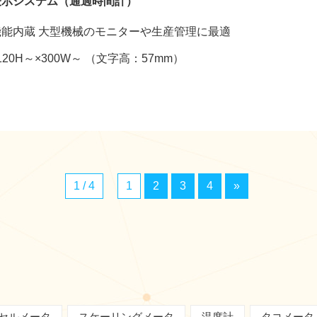
表示システム（通過時間計）
機能内蔵 大型機械のモニターや生産管理に最適
120H～×300W～ （文字高：57mm）
1 / 4
1
2
3
4
»
セルメータ
スケーリングメータ
温度計
タコメータ